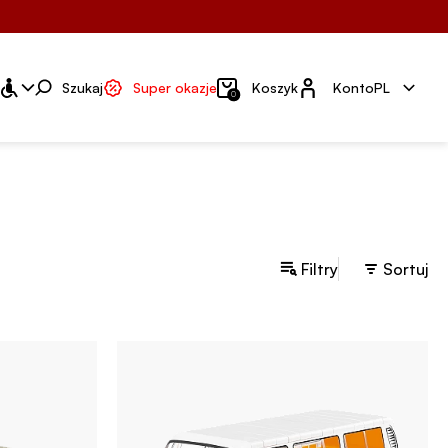
Konto
Szukaj
Super okazje
Koszyk
Konto
PL
0
Filtry
Sortuj