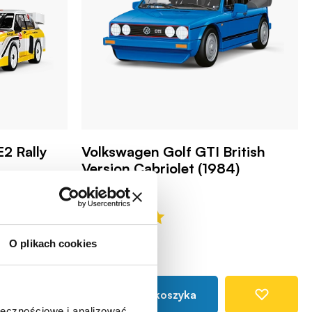
E2 Rally
Volkswagen Golf GTI British
Version Cabriolet (1984)
COBI-24661
O plikach cookies
69,99 zł
Dodaj do koszyka
ołecznościowe i analizować