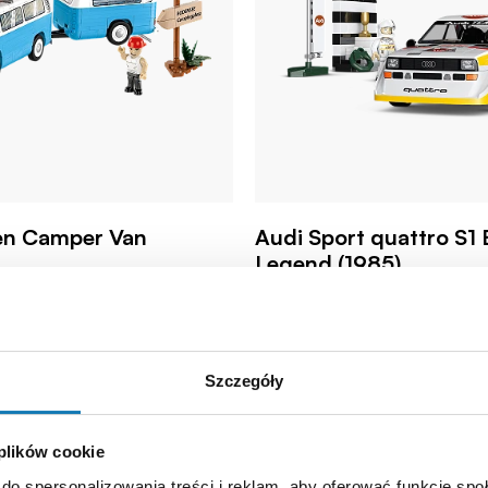
en Camper Van
Audi Sport quattro S1 
Legend (1985)
COBI-24668
Szczegóły
ł
119,99 zł
 plików cookie
o koszyka
Dodaj do koszyka
do spersonalizowania treści i reklam, aby oferować funkcje sp