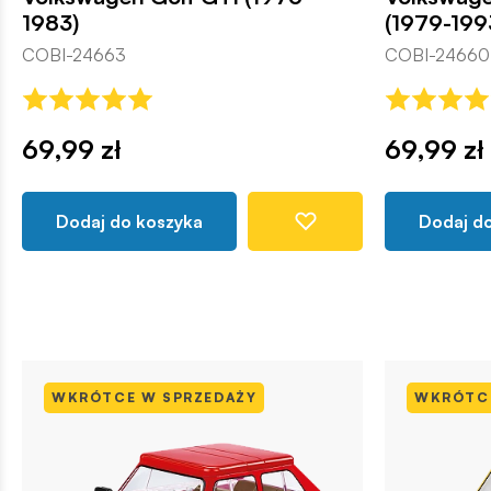
1983)
(1979-199
COBI-24663
COBI-24660
69,99 zł
69,99 zł
Dodaj do koszyka
Dodaj d
WKRÓTCE W SPRZEDAŻY
WKRÓTCE