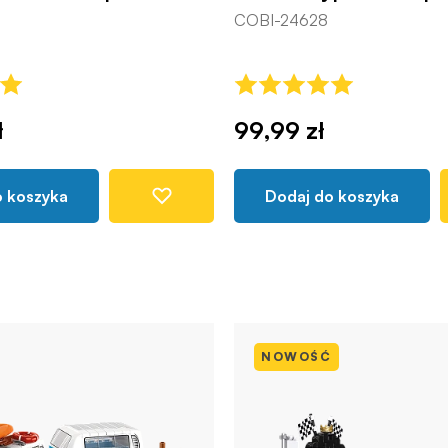
COBI-24628
ł
99,99 zł
o koszyka
Dodaj do koszyka
NOWOŚĆ