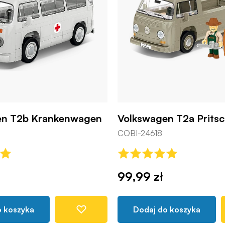
en T2b Krankenwagen
Volkswagen T2a Prit
COBI-24618
99,99 zł
o koszyka
Dodaj do koszyka