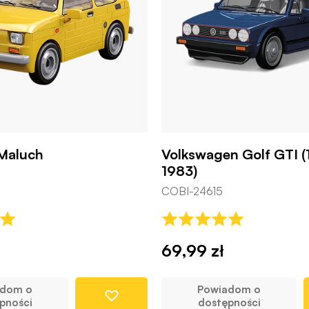
 Maluch
Volkswagen Golf GTI (
1983)
COBI-24615
69,99 zł
adom o
Powiadom o
pności
dostępności