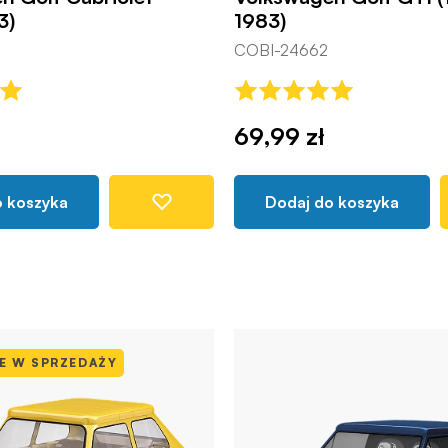
3)
1983)
COBI-24662
69,99 zł
o koszyka
Dodaj do koszyka
 W SPRZEDAŻY