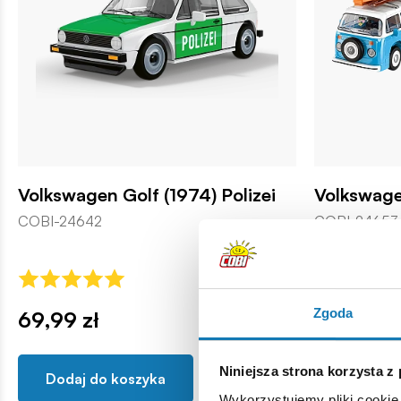
Volkswagen Golf (1974) Polizei
Volkswag
COBI-24642
COBI-24653
Zgoda
69,99 zł
159,99 z
Niniejsza strona korzysta z
Dodaj do koszyka
Dodaj d
Wykorzystujemy pliki cookie 