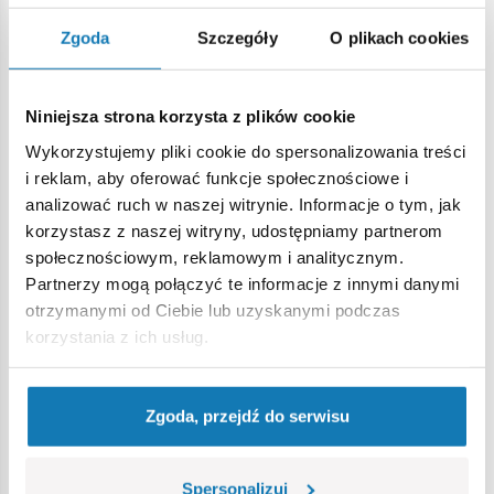
Zgoda
Szczegóły
O plikach cookies
Niniejsza strona korzysta z plików cookie
Wykorzystujemy pliki cookie do spersonalizowania treści
i reklam, aby oferować funkcje społecznościowe i
analizować ruch w naszej witrynie. Informacje o tym, jak
korzystasz z naszej witryny, udostępniamy partnerom
społecznościowym, reklamowym i analitycznym.
Partnerzy mogą połączyć te informacje z innymi danymi
Bren, brytyjski karabin
Panzerschreck -
otrzymanymi od Ciebie lub uzyskanymi podczas
maszynowy
końcówka rury
korzystania z ich usług.
COBI110272
COBI131785
2,90 zł
1,00 zł
Zgoda, przejdź do serwisu
Wybierz wariant
Dodaj do koszyka
Spersonalizuj