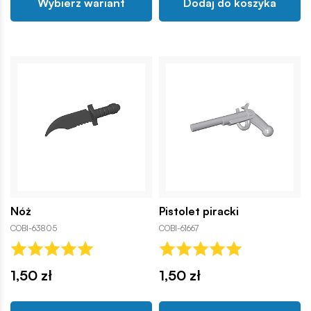
Wybierz wariant
Dodaj do koszyka
Nóż
Pistolet piracki
COBI-63805
COBI-61667
1,50 zł
1,50 zł