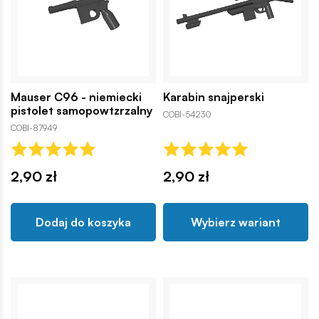
Mauser C96 - niemiecki
Karabin snajperski
pistolet samopowtzrzalny
COBI-54230
COBI-87949
2,90 zł
2,90 zł
Dodaj do koszyka
Wybierz wariant