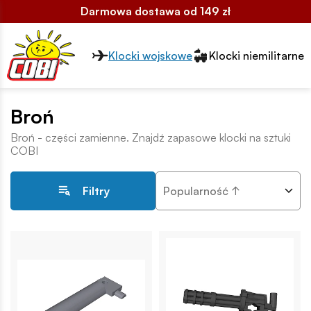
Darmowa dostawa od 149 zł
Przełącznik segmentów2
Klocki wojskowe
Klocki niemilitarne
Broń
Broń - części zamienne. Znajdź zapasowe klocki na sztuki
COBI
Popularność ↑
Filtry