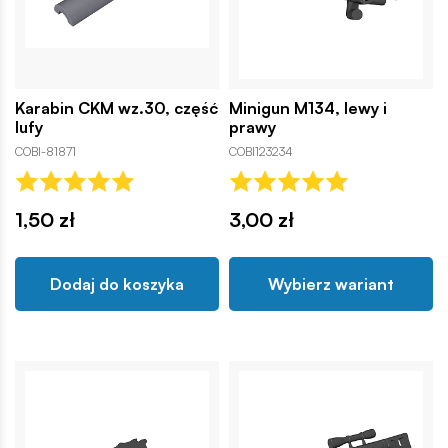
Karabin CKM wz.30, część
Minigun M134, lewy i
lufy
prawy
COBI-81871
COBI123234
1,50 zł
3,00 zł
Dodaj do koszyka
Wybierz wariant