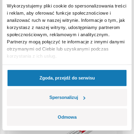
Ostrzeżenie
Wykorzystujemy pliki cookie do spersonalizowania treści
i reklam, aby oferować funkcje społecznościowe i
Nieodpowiednie dla dzieci w wieku poniżej 3 lat. Zawiera
analizować ruch w naszej witrynie. Informacje o tym, jak
małe części, które mogą zostać połknięte lub wchłonięte
korzystasz z naszej witryny, udostępniamy partnerom
(ryzyko zadławienia). Zalecamy zachowanie opakowania w
społecznościowym, reklamowym i analitycznym.
celach informacyjnych. Zachowuje się prawo do zmiany
Partnerzy mogą połączyć te informacje z innymi danymi
kolorów i szczegółów technicznych.
otrzymanymi od Ciebie lub uzyskanymi podczas
korzystania z ich usług.
Bestsellery w kategorii
Zgoda, przejdź do serwisu
Spersonalizuj
Odmowa