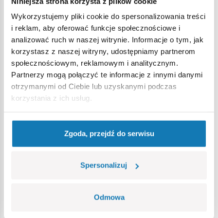
Niniejsza strona korzysta z plików cookie
Ostrzeżenie
Wykorzystujemy pliki cookie do spersonalizowania treści
i reklam, aby oferować funkcje społecznościowe i
analizować ruch w naszej witrynie. Informacje o tym, jak
Nieodpowiednie dla dzieci w wieku poniżej 3 lat. Zawiera
korzystasz z naszej witryny, udostępniamy partnerom
małe części, które mogą zostać połknięte lub wchłonięte
społecznościowym, reklamowym i analitycznym.
(ryzyko zadławienia). Zalecamy zachowanie opakowania w
Partnerzy mogą połączyć te informacje z innymi danymi
celach informacyjnych. Zachowuje się prawo do zmiany
otrzymanymi od Ciebie lub uzyskanymi podczas
kolorów i szczegółów technicznych.
korzystania z ich usług.
Bestsellery w kategorii
Zgoda, przejdź do serwisu
Spersonalizuj
Odmowa