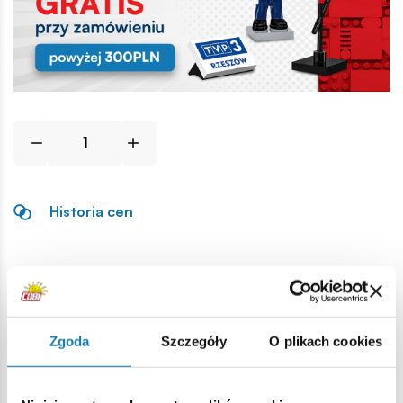
Historia cen
Opis
Lokalizacja produktu:
Zgoda
Szczegóły
O plikach cookies
Strona główna
Klocki na sztuki
Opony i felgi
Felga te