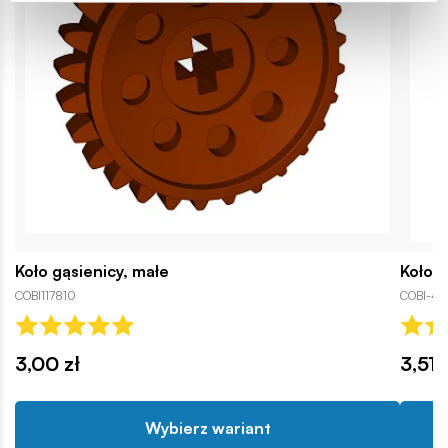
Koło gąsienicy, małe
Koło 
COBI117810
COBI-451
3,00 zł
3,51 
Wybierz wariant