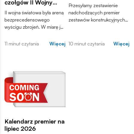
czołgów II Wojny
Przesyłamy zestawienie
Światowej
II wojna światowa była areną
nadchodzących premier
bezprecedensowego
zestawów konstrukcyjnych
wyścigu zbrojeń. W miarę jak
COBI. Wśród nowości
konflikt przybierał na sile,
znajdują się zarówno
inżynierowie po obu
kontynuacje popularnych
11 minut czytania
Więcej
10 minut czytania
Więcej
stronach frontu dążyli do
serii, jak i zupełnie nowe
stworzenia maszyn, które
modele, które trafią do
zdominują pole walki.
sprzedaży w najbliższych
tygodniach. Zachęcamy do
zapoznania się z pełną listą i
materiałami produktowymi.
Kalendarz premier na
lipiec 2026