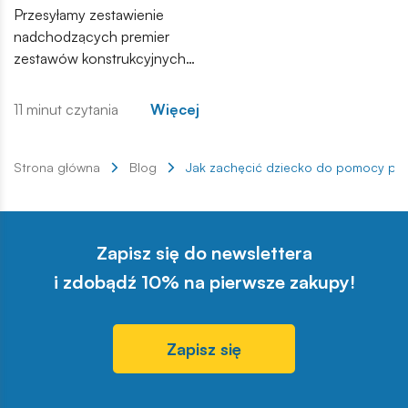
Przesyłamy zestawienie
nadchodzących premier
zestawów konstrukcyjnych
COBI. Wśród nowości
znajdują się zarówno
11 minut czytania
Więcej
kontynuacje popularnych
serii, jak i zupełnie nowe
modele, które trafią do
Strona główna
Blog
Jak zachęcić dziecko do pomocy pr
sprzedaży w najbliższych
tygodniach. Zachęcamy do
zapoznania się z pełną listą i
Zapisz się do newslettera
materiałami produktowymi.
i zdobądź 10% na pierwsze zakupy!
Zapisz się