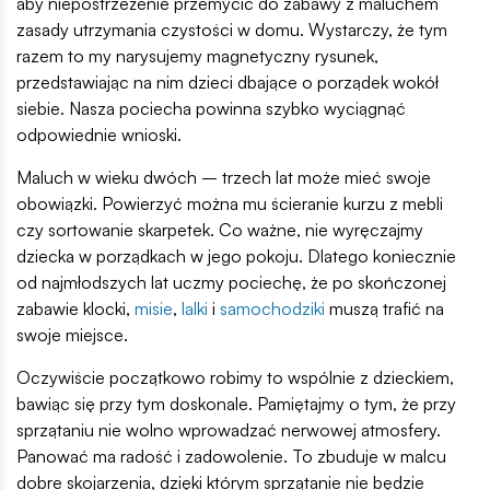
aby niepostrzeżenie przemycić do zabawy z maluchem
zasady utrzymania czystości w domu. Wystarczy, że tym
razem to my narysujemy magnetyczny rysunek,
przedstawiając na nim dzieci dbające o porządek wokół
siebie. Nasza pociecha powinna szybko wyciągnąć
odpowiednie wnioski.
Maluch w wieku dwóch – trzech lat może mieć swoje
obowiązki. Powierzyć można mu ścieranie kurzu z mebli
czy sortowanie skarpetek. Co ważne, nie wyręczajmy
dziecka w porządkach w jego pokoju. Dlatego koniecznie
od najmłodszych lat uczmy pociechę, że po skończonej
zabawie klocki,
misie
,
lalki
i
samochodziki
muszą trafić na
swoje miejsce.
Oczywiście początkowo robimy to wspólnie z dzieckiem,
bawiąc się przy tym doskonale. Pamiętajmy o tym, że przy
sprzątaniu nie wolno wprowadzać nerwowej atmosfery.
Panować ma radość i zadowolenie. To zbuduje w malcu
dobre skojarzenia, dzięki którym sprzątanie nie będzie