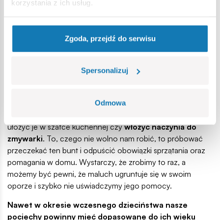
korzystania z ich usług.
Zbuntowany czterolatek
W tym wieku dziecko ma trochę mniej entuzjazmu do
pomocy. Jeśli mu pofolgujemy, to szybko zauważymy, że to
Zgoda, przejdź do serwisu
my stale za nie sprzątamy. Czterolatek jest natomiast
ciekawy świata. I warto odpowiednio to wykorzystać.
Spersonalizuj
Zdziwimy się, jak chętnie nasza pociecha będzie
wykonywać domowe obowiązki.
Czteroletnie szkraby świetnie odnajdują się w kuchni.
Odmowa
Pozwólmy im zatem
rozpakować zakupy
, a następnie
ułożyć je w szafce kuchennej czy
włożyć naczynia do
zmywarki
. To, czego nie wolno nam robić, to próbować
przeczekać ten bunt i odpuścić obowiązki sprzątania oraz
pomagania w domu. Wystarczy, że zrobimy to raz, a
możemy być pewni, że maluch ugruntuje się w swoim
oporze i szybko nie uświadczymy jego pomocy.
Nawet w okresie wczesnego dzieciństwa nasze
pociechy powinny mieć dopasowane do ich wieku