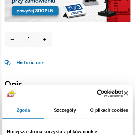
Historia cen
Opis
Lokalizacja produktu:
Zgoda
Szczegóły
O plikach cookies
Strona główna
Klocki na sztuki
Opony i felgi
Opona N
Niniejsza strona korzysta z plików cookie