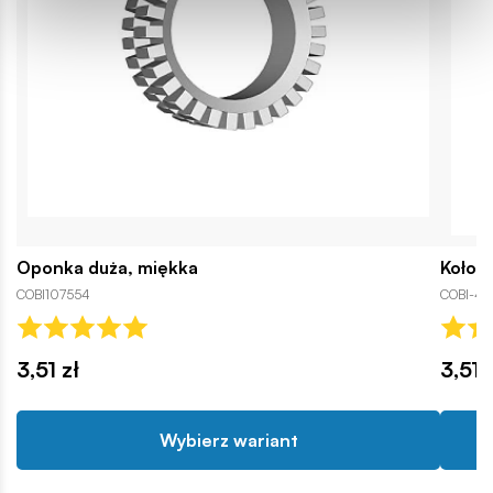
Oponka duża, miękka
Koło V
COBI107554
COBI-43
3,51 zł
3,51 
Wybierz wariant