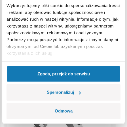
Ostrzeżenie
Wykorzystujemy pliki cookie do spersonalizowania treści
i reklam, aby oferować funkcje społecznościowe i
Nieodpowiednie dla dzieci w wieku poniżej 3 lat. Zawiera
analizować ruch w naszej witrynie. Informacje o tym, jak
małe części, które mogą zostać połknięte lub wchłonięte
korzystasz z naszej witryny, udostępniamy partnerom
(ryzyko zadławienia). Zalecamy zachowanie opakowania w
społecznościowym, reklamowym i analitycznym.
celach informacyjnych. Zachowuje się prawo do zmiany
Partnerzy mogą połączyć te informacje z innymi danymi
kolorów i szczegółów technicznych.
otrzymanymi od Ciebie lub uzyskanymi podczas
korzystania z ich usług.
Bestsellery w kategorii
Zgoda, przejdź do serwisu
Spersonalizuj
Odmowa