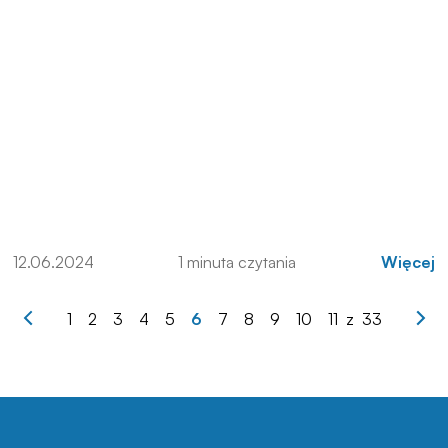
12.06.2024
1 minuta czytania
Więcej
1
2
3
4
5
6
7
8
9
10
11
z
33