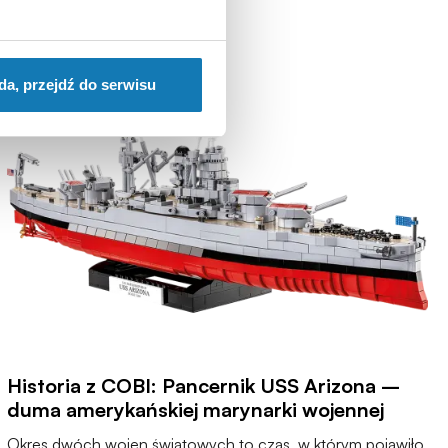
da, przejdź do serwisu
Historia z COBI: Pancernik USS Arizona –
duma amerykańskiej marynarki wojennej
Okres dwóch wojen światowych to czas, w którym pojawiło