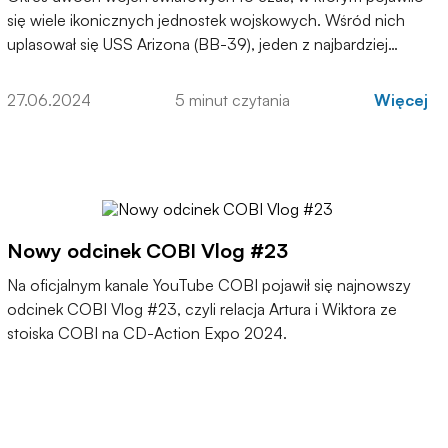
się wiele ikonicznych jednostek wojskowych. Wśród nich
uplasował się USS Arizona (BB-39), jeden z najbardziej
znanych pancerników w historii amerykańskiej marynarki
wojennej, symbolizujący zarówno potęgę i kunszt
27.06.2024
5 minut czytania
Więcej
technologiczny USA, jak i tragiczne wydarzenia II wojny
światowej.
Nowy odcinek COBI Vlog #23
Na oficjalnym kanale YouTube COBI pojawił się najnowszy
odcinek COBI Vlog #23, czyli relacja Artura i Wiktora ze
stoiska COBI na CD-Action Expo 2024.