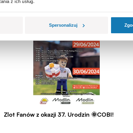
nia z ich usług.
Spersonalizuj
Zgo
Zlot Fanów z okazji 37. Urodzin 🌞COBI!