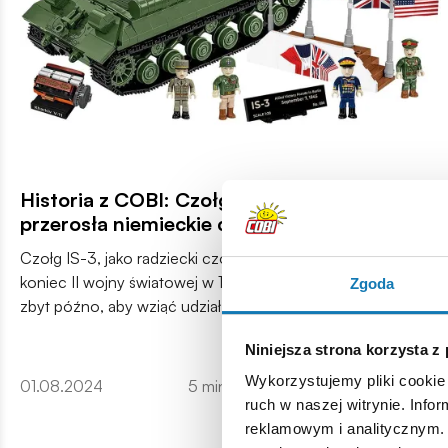
Historia z COBI: Czołg IS-3 – siła, która
przerosła niemieckie czołgi ciężkie
Czołg IS-3, jako radziecki czołg ciężki, zadebiutował pod
koniec II wojny światowej w 1945 roku. Chociaż pojawił się
Zgoda
zbyt późno, aby wziąć udział w bezpośrednich działaniach
wojennych, odegrał znacząca rolę jako element
Niniejsza strona korzysta z
zimnowojennego wyścigu zbrojeń oraz jako symbol
radzieckiej potęgi wojskowej.
Wykorzystujemy pliki cookie 
01.08.2024
5 minut czytania
Więcej
ruch w naszej witrynie. Inf
reklamowym i analitycznym. 