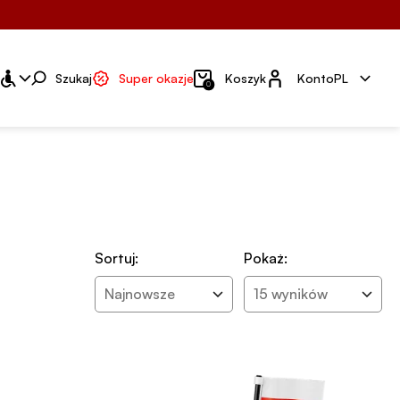
Konto
Szukaj
Super okazje
Koszyk
Konto
PL
0
Sortuj:
Pokaż:
Najnowsze
15 wyników