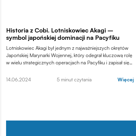
Historia z Cobi. Lotniskowiec Akagi –
symbol japońskiej dominacji na Pacyfiku
Lotniskowiec Akagi był jednym z najważniejszych okrętów
Japońskiej Marynarki Wojennej, który odegrał kluczową rolę
w wielu strategicznych operacjach na Pacyfiku i zapisał się
na kartach historii jako symbol morskiej potęgi Japonii.
Historia Akagi, od początków konstrukcji jako krążownik
14.06.2024
5 minut czytania
Więcej
liniowy, przez gruntowną modernizację i przebudowę aż po
tragiczny koniec, odzwierciedla fenomen Nippon Kaigun –
Cesarskiej Marynarki Wojennej Wielkiej Japonii.