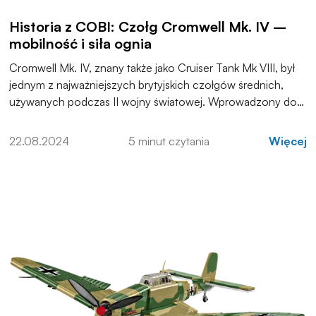
Historia z COBI: Czołg Cromwell Mk. IV –
mobilność i siła ognia
Cromwell Mk. IV, znany także jako Cruiser Tank Mk VIII, był
jednym z najważniejszych brytyjskich czołgów średnich,
używanych podczas II wojny światowej. Wprowadzony do
służby w 1943 roku, szybko stał się kluczowym elementem
brytyjskich i sojuszniczych sił zbrojnych na różnych
22.08.2024
5 minut czytania
Więcej
frontach, a zwłaszcza w Europie.